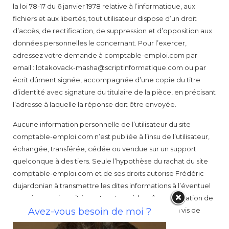
la loi 78-17 du 6 janvier 1978 relative à l’informatique, aux
fichiers et aux libertés, tout utilisateur dispose d’un droit
d’accès, de rectification, de suppression et d’opposition aux
données personnelles le concernant. Pour l’exercer,
adressez votre demande à comptable-emploi.com par
email : lotakovack-masha@scriptinformatique.com ou par
écrit dûment signée, accompagnée d’une copie du titre
d’identité avec signature du titulaire de la pièce, en précisant
l’adresse à laquelle la réponse doit être envoyée.
Aucune information personnelle de l’utilisateur du site
comptable-emploi.com n’est publiée à l’insu de l’utilisateur,
échangée, transférée, cédée ou vendue sur un support
quelconque à des tiers. Seule l’hypothèse du rachat du site
comptable-emploi.com et de ses droits autorise Frédéric
dujardonian à transmettre les dites informations à l’éventuel
acquéreur qui serait à son tour tenu à la même obligation de
conservation et de modification des données vis à vis de
Avez-vous besoin de moi ?
l’utilisateur du site comptable-emploi.com.