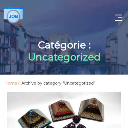
Accueil
Catégorie :
Gestion de sociétés
Uncategorized
Comptable Castres
Annuaire comptable
Home
Archive by category "Uncategorized"
Contact